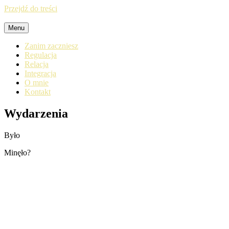
Przejdź do treści
Menu
Zanim zaczniesz
Regulacja
Relacja
Integracja
O mnie
Kontakt
Wydarzenia
Było
Minęło?