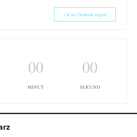
+ iCal / Outlook export
00
00
MINUT
SEKUND
arz